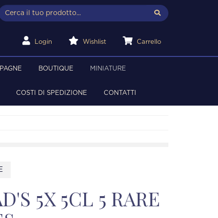
Login
Wishlist
Carrello
MPAGNE
BOUTIQUE
MINIATURE
COSTI DI SPEDIZIONE
CONTATTI
E
'S 5X 5CL 5 RARE