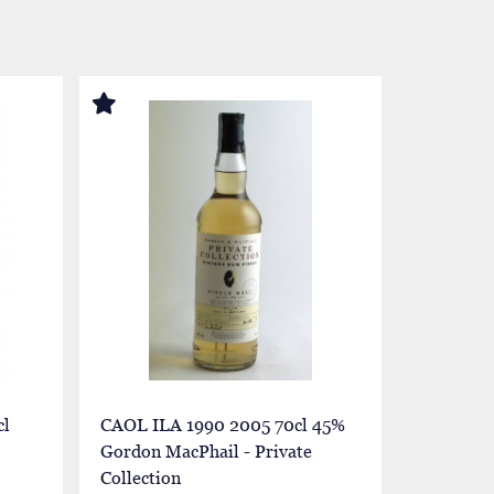
cl
CAOL ILA 1990 2005 70cl 45%
CAOL ILA
Gordon MacPhail - Private
Robert B
Collection