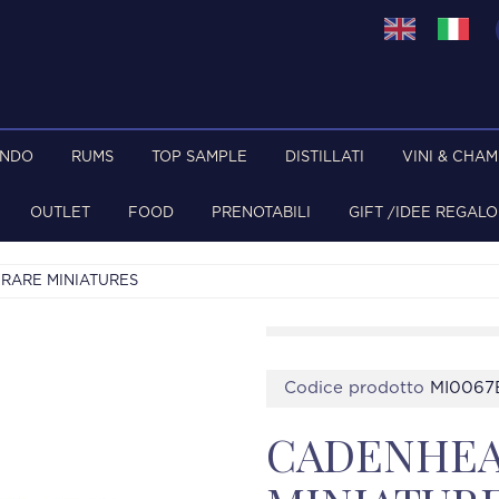
ONDO
RUMS
TOP SAMPLE
DISTILLATI
VINI & CHA
OUTLET
FOOD
PRENOTABILI
GIFT /IDEE REGALO
 RARE MINIATURES
Codice prodotto
MI0067
CADENHEAD