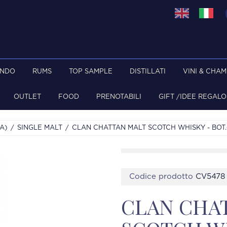
ONDO
RUMS
TOP SAMPLE
DISTILLATI
VINI & CHA
OUTLET
FOOD
PRENOTABILI
GIFT /IDEE REGALO
A)
SINGLE MALT
CLAN CHATTAN MALT SCOTCH WHISKY - BOT.6
Codice prodotto
CV5478
CLAN CHA