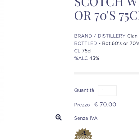
SCOTCH WH
OR 70'S 75C
BRAND / DISTILLERY
Clan
BOTTLED
- Bot.60's or 70'
CL
75cl
%ALC
43%
Quantità
€ 70.00
Prezzo
Senza IVA