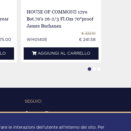
HOUSE OF COMMONS 12yo
HIGHLA
year
Bot.70's 26-2/3 Fl.Ozs 70°proof
21yo 2000
James Buchanan
thompson
€ 322.10
75.00
WH0140E
€ 241.58
WH0653I
LLO
AGGIUNGI AL CARRELLO
AGG
SEGUICI
METODI DI PAGAMENTO
re le interazioni dell'utente all'interno del sito. Per