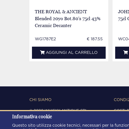
THE ROYAL & ANCIENT
JOH
Blended 20yo Bot.80's 75cl 43%
75cl 
Ceramic Decanter
WG1787E2
€ 187.55
WC0
AGGIUNGI AL CARRELLO
CHI SIAMO
CONDIZ
© 2020 WHISKY ANTIQUE SRL
COSTI 
Informativa cookie
C.F. / P.IVA 03266720360
CONDIZ
REGISTRO IMPRESE DI MODENA
PRIVAC
Questo sito utilizza cookie tecnici, necessari per la funzion