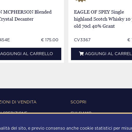
N MCPHERSON Blended
EAGLE OF SPEY Single
Crystal Decanter
highland Scotch Whisky 10 
old 70cl 40% Grant
international
454E
€ 175.00
CV3367
€ 
AGGIUNGI AL CARRELLO
AGGIUNGI AL CARRE
IONI DI VENDITA
SCOPRI
DI SPEDIZIONE
CHI SIAMO
IONI D'USO
CONTATTI
Y
alità del sito, e previo consenso anche cookie statistici per misura