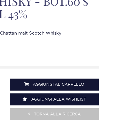
ISKY - BOT.60'S
L 43%
 Chattan malt Scotch Whisky
s
AGGIUNGI AL CARRELLO
AGGIUNGI ALLA WISHLIST
TORNA ALLA RICERCA