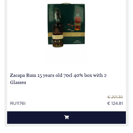
Zacapa Rum 15 years old 70cl 40% box with 2
Glasses
€ 201.30
RU1176I
€ 124.81