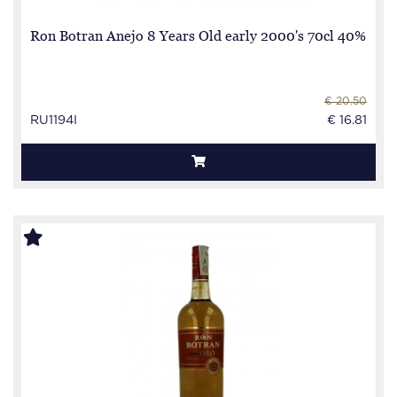
Ron Botran Anejo 8 Years Old early 2000's 70cl 40%
€ 20.50
RU1194I
€ 16.81