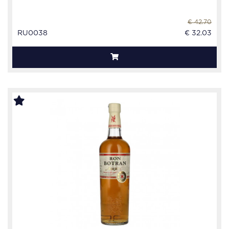
€ 42.70
RU0038
€ 32.03