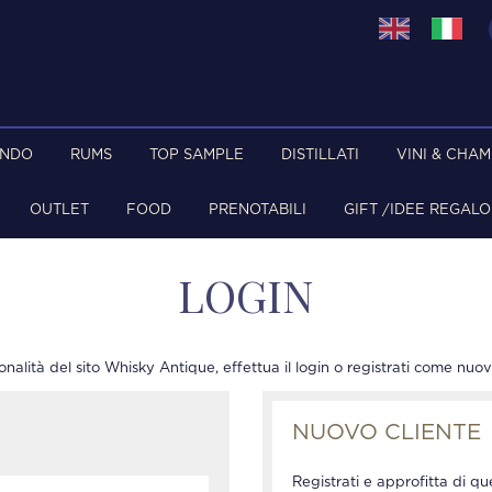
ONDO
RUMS
TOP SAMPLE
DISTILLATI
VINI & CHA
OUTLET
FOOD
PRENOTABILI
GIFT /IDEE REGALO
LOGIN
onalità del sito Whisky Antique, effettua il login o registrati come nuov
NUOVO CLIENTE
Registrati e approfitta di que