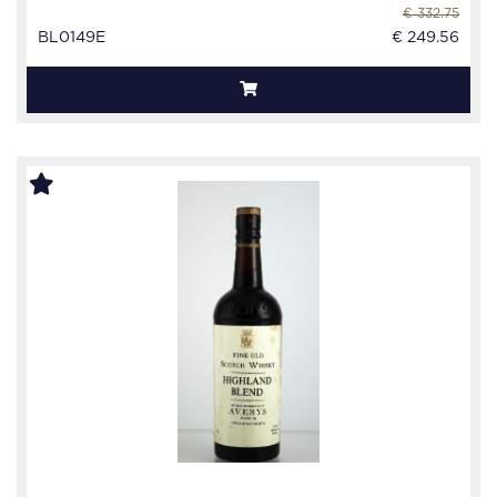
€ 332.75
BL0149E
€ 249.56