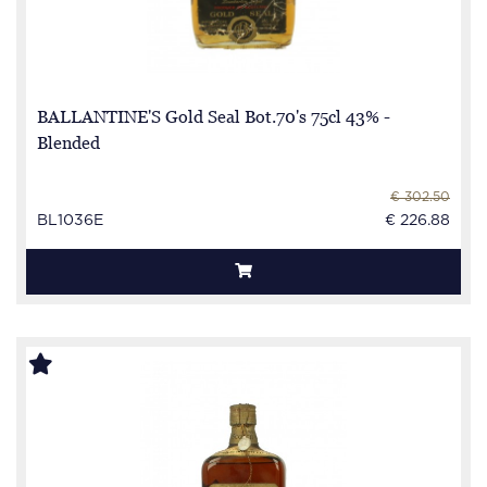
BALLANTINE'S Gold Seal Bot.70's 75cl 43% -
Blended
€ 302.50
BL1036E
€ 226.88