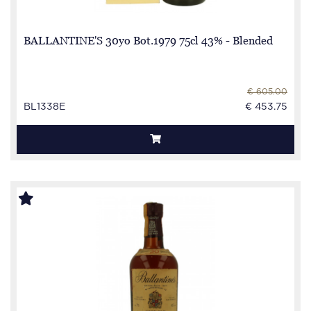
BALLANTINE'S 30yo Bot.1979 75cl 43% - Blended
€ 605.00
BL1338E
€ 453.75