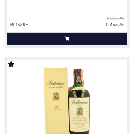
€ 605.00
BL1339E
€ 453.75