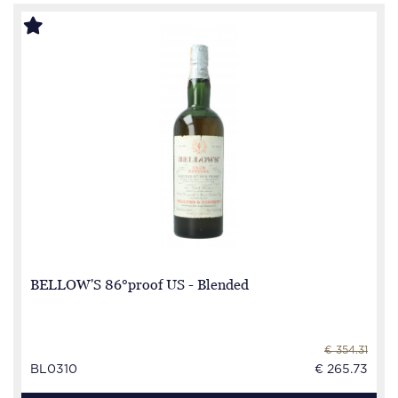
BELLOW'S 86°proof US - Blended
€ 354.31
BL0310
€ 265.73