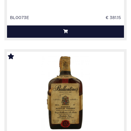
BL0073E
€ 381.15