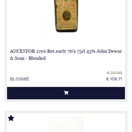
ANCESTOR 12yo Bot.early 70's 75cl 43% John Dewar
& Sons - Blended
€ 144.95
BL0368E
€ 108.71