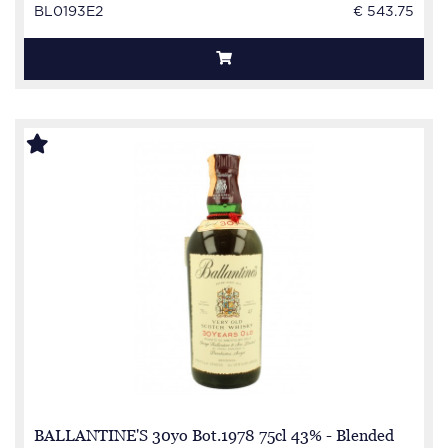
BL0193E2
€ 543.75
BALLANTINE'S 30yo Bot.1978 75cl 43% - Blended