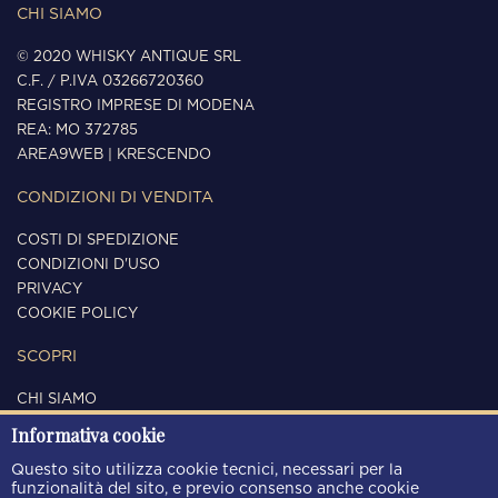
CHI SIAMO
© 2020 WHISKY ANTIQUE SRL
C.F. / P.IVA 03266720360
REGISTRO IMPRESE DI MODENA
REA: MO 372785
AREA9WEB
|
KRESCENDO
CONDIZIONI DI VENDITA
COSTI DI SPEDIZIONE
CONDIZIONI D'USO
PRIVACY
COOKIE POLICY
SCOPRI
CHI SIAMO
CONTATTI
Informativa cookie
SEGUICI
Questo sito utilizza cookie tecnici, necessari per la
funzionalità del sito, e previo consenso anche cookie