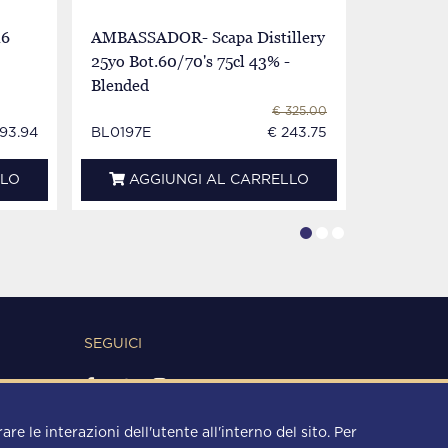
16
AMBASSADOR- Scapa Distillery
Scapa Isl
25yo Bot.60/70's 75cl 43% -
Year old
Blended
70cl 40%
€ 325.00
 93.94
BL0197E
€ 243.75
CV6584
LLO
AGGIUNGI AL CARRELLO
AGG
SEGUICI
METODI DI PAGAMENTO
re le interazioni dell'utente all'interno del sito. Per