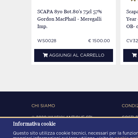
SCAPA 8yo Bot.80's 75cl 57%
Scapa
Gordon MacPhail - Meregalli
Year
Imp.
OB- 
WS0028
€ 1500.00
CV32
AGGIUNGI AL CARRELLO
CHI SIAMO
CONDIZ
© 2020 WHISKY ANTIQUE SRL
COSTI 
Informativa cookie
C.F. / P.IVA 03266720360
CONDIZ
REGISTRO IMPRESE DI MODENA
PRIVAC
Questo sito utilizza cookie tecnici, necessari per la funzion