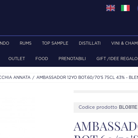
ONDO
RUMS
TOP SAMPLE
DISTILLATI
VINI & CHA
OUTLET
FOOD
PRENOTABILI
GIFT /IDEE REGALO
CCHIA ANNATA
AMBASSADOR 12YO BOT.60/70'S 75CL 43% - BL
Codice prodotto
BL0811E
AMBASSAD