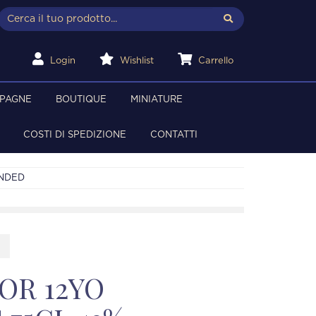
Login
Wishlist
Carrello
MPAGNE
BOUTIQUE
MINIATURE
COSTI DI SPEDIZIONE
CONTATTI
ENDED
OR 12YO