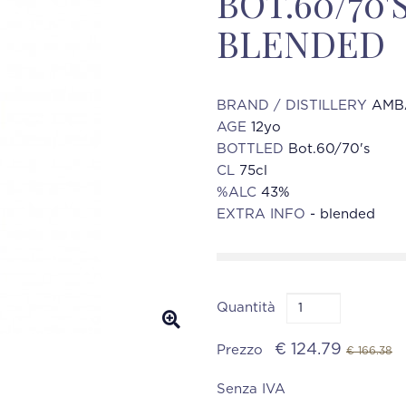
BOT.60/70'S
BLENDED
BRAND / DISTILLERY
AMB
AGE
12yo
BOTTLED
Bot.60/70's
CL
75cl
%ALC
43%
EXTRA INFO
- blended
Quantità
€ 124.79
Prezzo
€ 166.38
Senza IVA