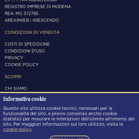
C.F. / P.IVA 03266720360
REGISTRO IMPRESE DI MODENA
REA: MO 372785
AREA9WEB
|
KRESCENDO
CONDIZIONI DI VENDITA
COSTI DI SPEDIZIONE
CONDIZIONI D'USO
PRIVACY
COOKIE POLICY
SCOPRI
CHI SIAMO
CONTATTI
Informativa cookie
SEGUICI
Questo sito utilizza cookie tecnici, necessari per la
funzionalità del sito, e previo consenso anche cookie
statistici per misurare le interazioni dell'utente all'interno del
sito. Per maggiori informazioni sul loro utilizzo, visita la
cookie policy
.
METODI DI PAGAMENTO