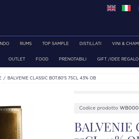
ONDO
RUMS
TOP SAMPLE
DISTILLATI
VINI & CHA
OUTLET
FOOD
PRENOTABILI
GIFT /IDEE REGALO
E
BALVENIE CLASSIC BOT.80'S 75CL 43% OB
Codice prodotto
WB000
BALVENIE 