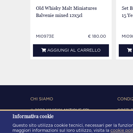
Old Whisky Malt Miniatures
Set B
Balvenie mixed 12x5cl
15 Ye
MI0973E
€ 180.00
MI09
AGGIUNGI AL CARRELLO
CHI SIAMO
CONDIZ
© 2020 WHISKY ANTIQUE SRL
COSTI 
Informativa cookie
C.F. / P.IVA 03266720360
CONDIZ
REGISTRO IMPRESE DI MODENA
PRIVAC
Questo sito utilizza cookie tecnici, necessari per la funzion
REA: MO 372785
COOKIE
maggiori informazioni sul loro utilizzo, visita la
cookie pol