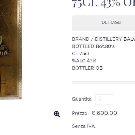
75CL 43% O
DETTAGLI
BRAND / DISTILLERY
BALV
BOTTLED
Bot.80's
CL
75cl
%ALC
43%
BOTTLER
OB
Quantità
€ 600.00
Prezzo
Senza IVA