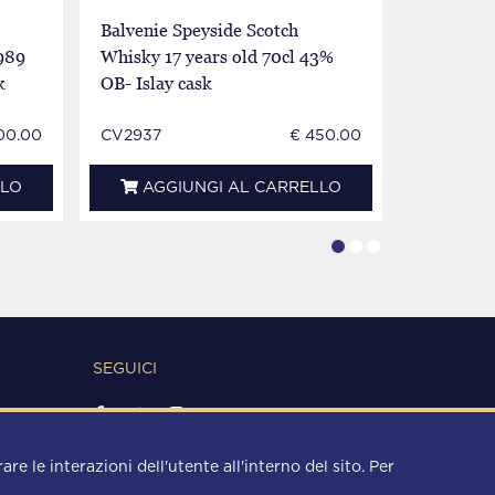
Balvenie Speyside Scotch
Balvenie 
989
Whisky 17 years old 70cl 43%
Whisky 1
k
OB- Islay cask
Classic
00.00
CV2937
€ 450.00
CV3133
LLO
AGGIUNGI AL CARRELLO
AGG
SEGUICI
METODI DI PAGAMENTO
re le interazioni dell'utente all'interno del sito. Per