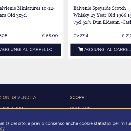
alvienie Miniatures 10-12-
Balvenie Speyside Scotch
ars Old 3x5cl
Whisky 23 Year Old 1966 1
75cl 52% Dun Eideann -Cas
2832-2833
80E
€ 65.00
CV2714
€ 21
AGGIUNGI AL CARRELLO
AGGIUNGI AL CARRE
IONI DI VENDITA
SCOPRI
DI SPEDIZIONE
CHI SIAMO
IONI D'USO
CONTATTI
Y
alità del sito, e previo consenso anche cookie statistici per misura
 POLICY
icy
.