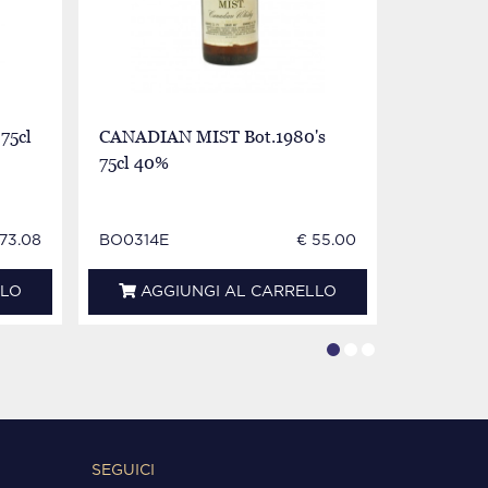
75cl
CANADIAN MIST Bot.1980's
CANADIA
75cl 40%
70cl 40%
 73.08
BO0314E
€ 55.00
BO0144I
LLO
AGGIUNGI AL CARRELLO
AGG
SEGUICI