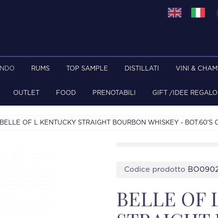
ONDO
RUMS
TOP SAMPLE
DISTILLATI
VINI & CHA
OUTLET
FOOD
PRENOTABILI
GIFT /IDEE REGALO
BELLE OF L KENTUCKY STRAIGHT BOURBON WHISKEY - BOT.60'S O
Codice prodotto
BO090
BELLE OF 