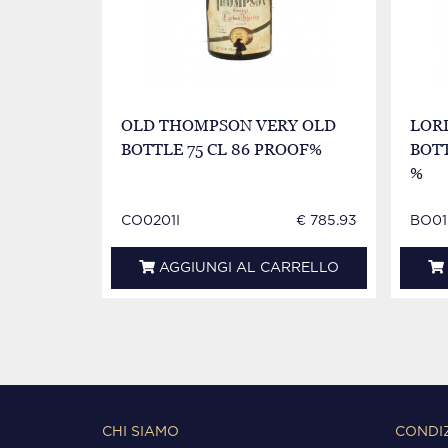
OLD THOMPSON VERY OLD
LOR
BOTTLE 75 CL 86 PROOF%
BOTT
%
CO0201I
€ 785.93
BO01
AGGIUNGI AL CARRELLO
CHI SIAMO
CONDIZ