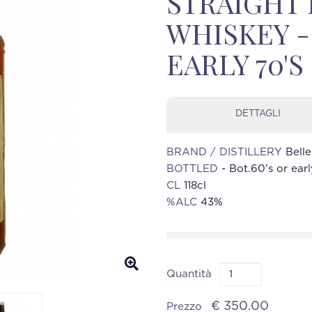
STRAIGHT
WHISKEY -
EARLY 70'S
DETTAGLI
BRAND / DISTILLERY
Bell
BOTTLED
- Bot.60's or earl
CL
118cl
%ALC
43%
Quantità
€ 350.00
Prezzo