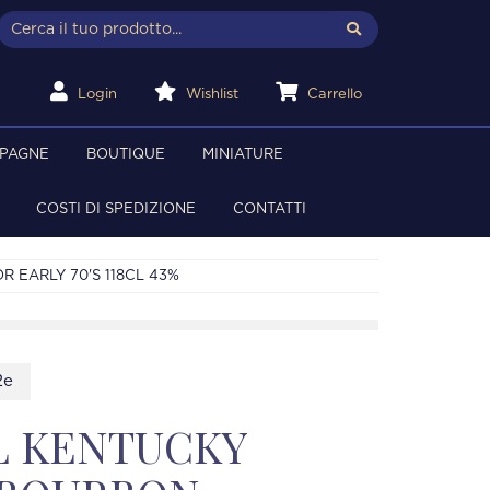
Login
Wishlist
Carrello
MPAGNE
BOUTIQUE
MINIATURE
COSTI DI SPEDIZIONE
CONTATTI
R EARLY 70'S 118CL 43%
2e
L KENTUCKY