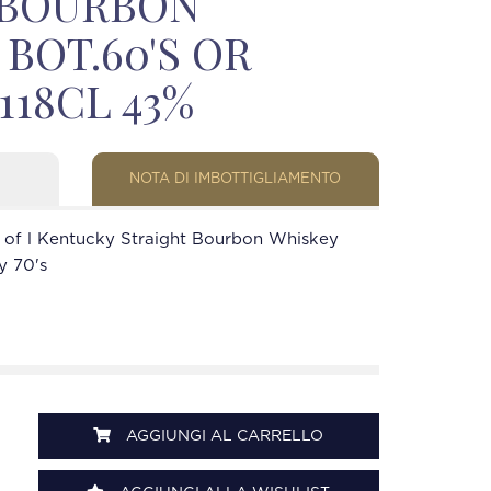
 BOURBON
 BOT.60'S OR
 118CL 43%
NOTA DI IMBOTTIGLIAMENTO
e of l Kentucky Straight Bourbon Whiskey
y 70's
AGGIUNGI AL CARRELLO