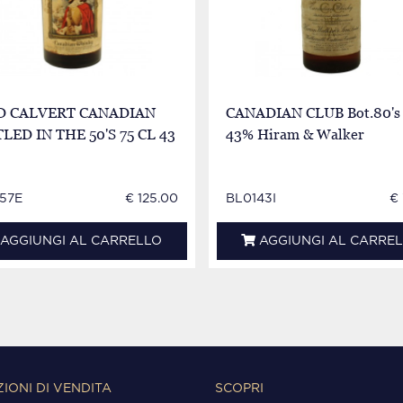
D CALVERT CANADIAN
CANADIAN CLUB Bot.80's 
LED IN THE 50'S 75 CL 43
43% Hiram & Walker
57E
€ 125.00
BL0143I
€
AGGIUNGI AL CARRELLO
AGGIUNGI AL CARRE
IONI DI VENDITA
SCOPRI