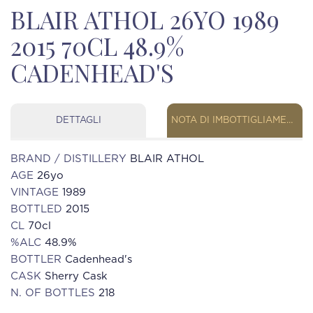
BLAIR ATHOL 26YO 1989
2015 70CL 48.9%
CADENHEAD'S
DETTAGLI
NOTA DI IMBOTTIGLIAMENTO
BRAND / DISTILLERY
BLAIR ATHOL
AGE
26yo
VINTAGE
1989
BOTTLED
2015
CL
70cl
%ALC
48.9%
BOTTLER
Cadenhead's
CASK
Sherry Cask
N. OF BOTTLES
218