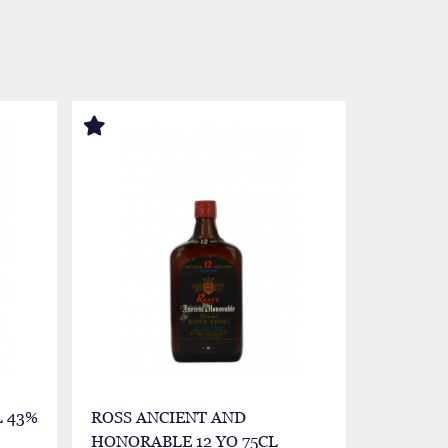
 43%
ROSS ANCIENT AND
WILLIA
HONORABLE 12 YO 75CL
LABEL 8