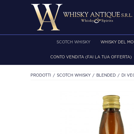
SCOTCH WHISKY
WHISKY DEL M
CONTO VENDITA (FAI LA TUA OFFERTA)
PRODOTTI
SCOTCH WHISKY
BLENDED
DI VE