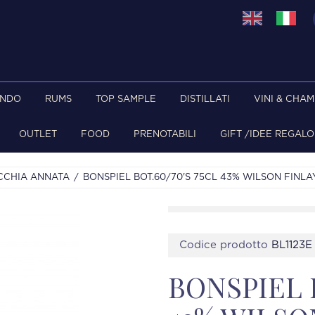
ONDO
RUMS
TOP SAMPLE
DISTILLATI
VINI & CHA
OUTLET
FOOD
PRENOTABILI
GIFT /IDEE REGALO
CCHIA ANNATA
BONSPIEL BOT.60/70'S 75CL 43% WILSON FINLA
Codice prodotto
BL1123E
BONSPIEL B