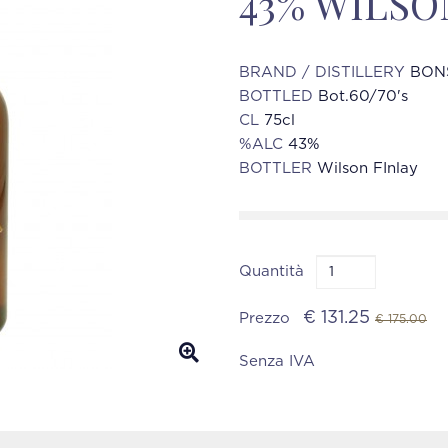
43% WILSO
BRAND / DISTILLERY
BON
BOTTLED
Bot.60/70's
CL
75cl
%ALC
43%
BOTTLER
Wilson FInlay
Quantità
€ 131.25
Prezzo
€ 175.00
Senza IVA