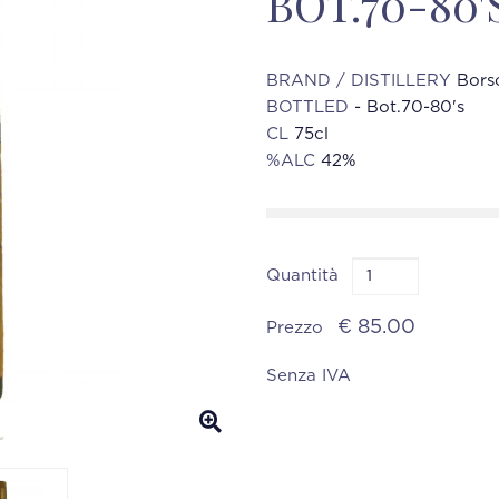
BOT.70-80'
BRAND / DISTILLERY
Bors
BOTTLED
- Bot.70-80's
CL
75cl
%ALC
42%
Quantità
€ 85.00
Prezzo
Senza IVA