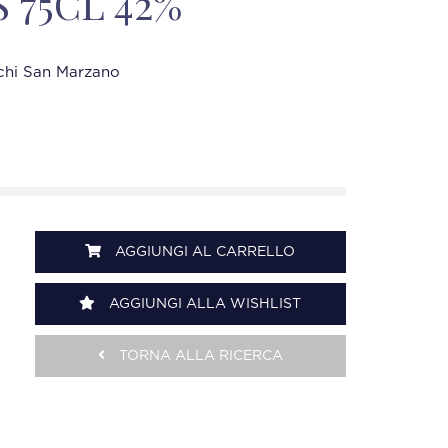
S 75CL 42%
chi San Marzano
AGGIUNGI AL CARRELLO
AGGIUNGI ALLA WISHLIST
TORNA ALLA RICERCA