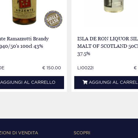
nte Ramazzotti Brandy
ISLA DE RON LIQUOR SI
1940/50's 100cl 43%
MALT OF SCOTLAND 50C
37.5%
0E
€ 150.00
LI0022I
€
AGGIUNGI AL CARRELLO
AGGIUNGI AL CARRE
IONI DI VENDITA
SCOPRI