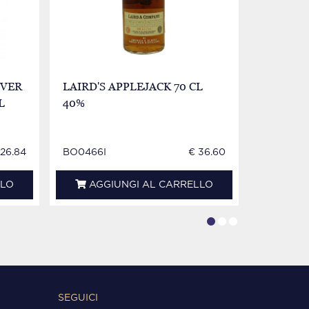
LVER
LAIRD'S APPLEJACK 70 CL
CHINA -
L
40%
30 %
 26.84
BO0466I
€ 36.60
LI0118I
LLO
AGGIUNGI AL CARRELLO
AGG
SEGUICI