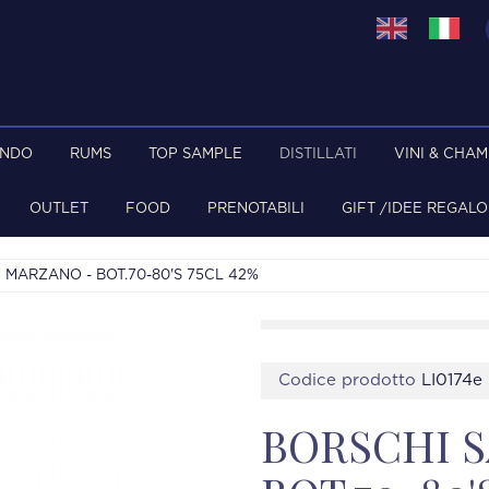
ONDO
RUMS
TOP SAMPLE
DISTILLATI
VINI & CHA
OUTLET
FOOD
PRENOTABILI
GIFT /IDEE REGALO
 MARZANO - BOT.70-80'S 75CL 42%
Codice prodotto
LI0174e
BORSCHI 