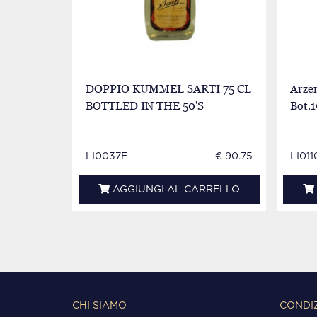
DOPPIO KUMMEL SARTI 75 CL
Arze
BOTTLED IN THE 50'S
Bot.
LI0037E
€ 90.75
LI011
AGGIUNGI AL CARRELLO
CHI SIAMO
CONDIZ