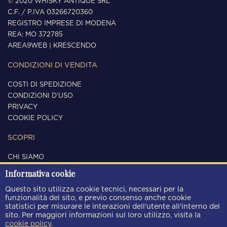
© 2020 WHISKY ANTIQUE SRL
C.F. / P.IVA 03266720360
REGISTRO IMPRESE DI MODENA
REA: MO 372785
AREA9WEB
|
KRESCENDO
CONDIZIONI DI VENDITA
COSTI DI SPEDIZIONE
CONDIZIONI D'USO
PRIVACY
COOKIE POLICY
SCOPRI
CHI SIAMO
CONTATTI
Informativa cookie
SEGUICI
Questo sito utilizza cookie tecnici, necessari per la
funzionalità del sito, e previo consenso anche cookie
statistici per misurare le interazioni dell'utente all'interno del
sito. Per maggiori informazioni sul loro utilizzo, visita la
cookie policy
.