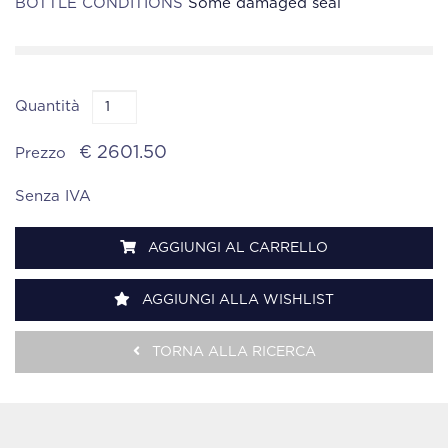
BOTTLE CONDITIONS
Some damaged seal
Quantità
€ 2601.50
Prezzo
Senza IVA
AGGIUNGI AL CARRELLO
AGGIUNGI ALLA WISHLIST
TORNA ALLA RICERCA