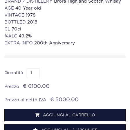
BRAND / DISTILLERY
Brora Highland Scotch Whisky
AGE
40 Year old
VINTAGE
1978
BOTTLED
2018
CL
70cl
%ALC
49.2%
EXTRA INFO
200th Anniversary
Quantità
€ 6100.00
Prezzo
€ 5000.00
Prezzo al netto IVA
AGGIUNGI AL CARRELLO