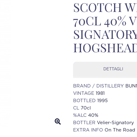
SCOTCH WH
70CL 40% 
SIGNATOR
HOGSHEADS
DETTAGLI
BRAND / DISTILLERY
BUNN
VINTAGE
1981
BOTTLED
1995
CL
70cl
%ALC
40%
BOTTLER
Velier-Signatory
EXTRA INFO
On The Road 