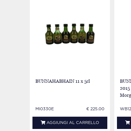
BUNNAHABHAIN 11 x 5cl
BUNN
2015
Morg
MI0330E
€ 225.00
WB12
AGGIUNGI AL CARRELLO