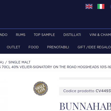
ONDO
RUMS
TOP SAMPLE
DISTILLATI
VINI & CHA
OUTLET
FOOD
PRENOTABILI
GIFT /IDEE REGALO
A)
SINGLE MALT
5 70CL 40% VELIER-SIGNATORY ON THE ROAD HOGSHEADS 1015-16
Codice prodotto
CV4493
BUNNAHAB