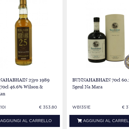
AHABHAIN 25yo 1989
BUNNAHABHAIN 70cl 60.
 70cl 46.6% Wilson &
Sgeul Na Mara
an
10I
€ 353.80
WB1351E
€ 3
AGGIUNGI AL CARRELLO
AGGIUNGI AL CARRE