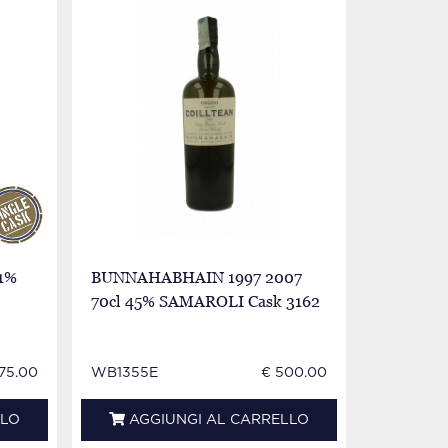
1%
BUNNAHABHAIN 1997 2007
TBWC Bun
70cl 45% SAMAROLI Cask 3162
old 50cl 
75.00
WB1355E
€ 500.00
WB1375I
LLO
AGGIUNGI AL CARRELLO
AGG