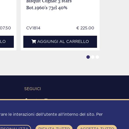
Bisquit Cognac 3 stars
BISQUIT E
Bot.1960's 73cl 40%
60/70's 
07.50
CV1814
€ 225.00
CO0314E
LLO
AGGIUNGI AL CARRELLO
AGG
SEGUICI
METODI DI PAGAMENTO
re le interazioni dell'utente all'interno del sito. Per