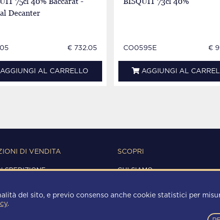
UIT 75cl 40% Baccarat -
BISQUIT 73cl 40%
al Decanter
05
€ 732.05
CO0595E
€ 9
AGGIUNGI AL CARRELLO
AGGIUNGI AL CARRE
IONI DI VENDITA
SCOPRI
DI SPEDIZIONE
CHI SIAMO
IONI D'USO
CONTATTI
Y
alità del sito, e previo consenso anche cookie statistici per misura
 POLICY
icy
.