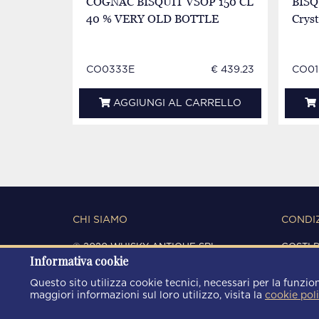
COGNAC BISQUIT VSOP 150 CL
BISQ
40 % VERY OLD BOTTLE
Cryst
CO0333E
€ 439.23
CO01
AGGIUNGI AL CARRELLO
CHI SIAMO
CONDIZ
© 2020 WHISKY ANTIQUE SRL
COSTI 
Informativa cookie
C.F. / P.IVA 03266720360
CONDIZ
REGISTRO IMPRESE DI MODENA
PRIVAC
Questo sito utilizza cookie tecnici, necessari per la funzion
REA: MO 372785
COOKIE
maggiori informazioni sul loro utilizzo, visita la
cookie pol
AREA9WEB
|
KRESCENDO