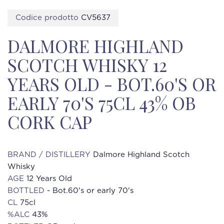
Codice prodotto
CV5637
DALMORE HIGHLAND
SCOTCH WHISKY 12
YEARS OLD - BOT.60'S OR
EARLY 70'S 75CL 43% OB
CORK CAP
BRAND / DISTILLERY
Dalmore Highland Scotch
Whisky
AGE
12 Years Old
BOTTLED
- Bot.60's or early 70's
CL
75cl
%ALC
43%