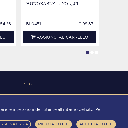
HONORABLE 12 YO 75CL
LABEL 8
154.26
BL0451
€ 99.83
BL0452
LLO
AGGIUNGI AL CARRELLO
AGG
SEGUICI
METODI DI PAGAMENTO
re le interazioni dell'utente all'interno del sito. Per
ERSONALIZZA
RIFIUTA TUTTO
ACCETTA TUTTO