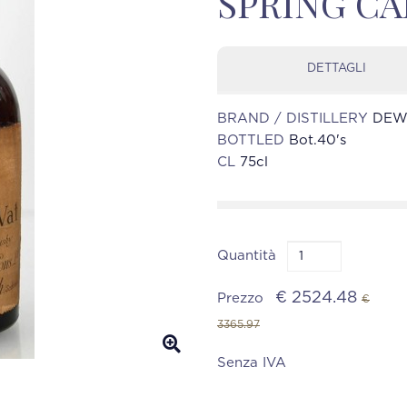
SPRING CAP
DETTAGLI
BRAND / DISTILLERY
DEWA
BOTTLED
Bot.40's
CL
75cl
Quantità
€ 2524.48
Prezzo
€
3365.97
Senza IVA