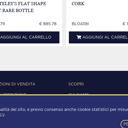
ELEY'S FLAT SHAPE
CORK
Y RARE BOTTLE
79
€ 885.78
BL0438I
€ 
AGGIUNGI AL CARRELLO
AGGIUNGI AL CARRE
IONI DI VENDITA
SCOPRI
DI SPEDIZIONE
CHI SIAMO
IONI D'USO
CONTATTI
Y
alità del sito, e previo consenso anche cookie statistici per misura
 POLICY
icy
.
P