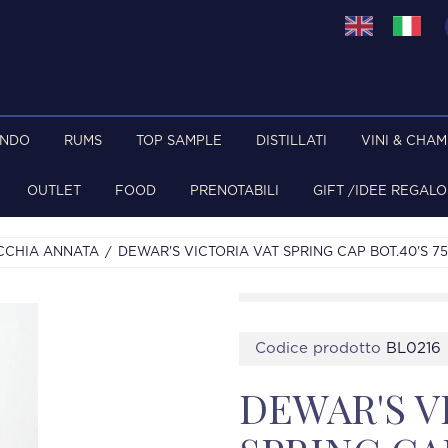
ONDO
RUMS
TOP SAMPLE
DISTILLATI
VINI & CHA
OUTLET
FOOD
PRENOTABILI
GIFT /IDEE REGALO
CCHIA ANNATA
DEWAR'S VICTORIA VAT SPRING CAP BOT.40'S 7
Codice prodotto
BL0216
DEWAR'S V