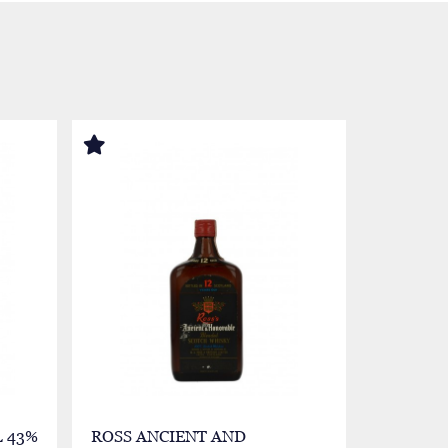
 43%
ROSS ANCIENT AND
WILLIA