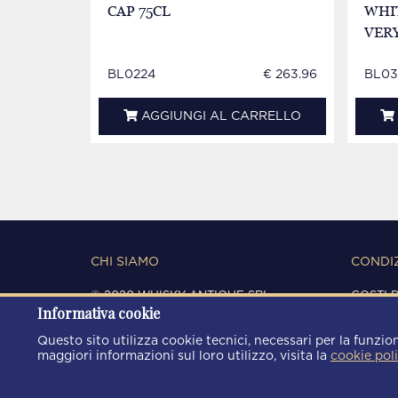
CAP 75CL
WHIT
VER
BL0224
€ 263.96
BL03
AGGIUNGI AL CARRELLO
CHI SIAMO
CONDIZ
© 2020 WHISKY ANTIQUE SRL
COSTI 
Informativa cookie
C.F. / P.IVA 03266720360
CONDIZ
REGISTRO IMPRESE DI MODENA
PRIVAC
Questo sito utilizza cookie tecnici, necessari per la funzion
REA: MO 372785
COOKIE
maggiori informazioni sul loro utilizzo, visita la
cookie pol
AREA9WEB
|
KRESCENDO