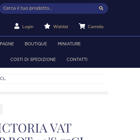
Login
Wishlist
Carrello
MPAGNE
BOUTIQUE
MINIATURE
COSTI DI SPEDIZIONE
CONTATTI
5CL
ICTORIA VAT