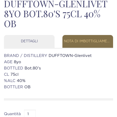
DUFFTOWN-GLENLIVET
8YO BOT.80'S 75CL 40%
OB
DETTAGLI
NOTA DI IMBOTTIGLIAMENTO
BRAND / DISTILLERY
DUFFTOWN-Glenlivet
AGE
8yo
BOTTLED
Bot.80's
CL
75cl
%ALC
40%
BOTTLER
OB
Quantità