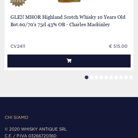
GLEN MHOR Highland Scotch Whisky 10 Years Old
Bot.60/70's 75cl 43% OB - Charles Mackinley
CV2411
€ 515.00
CHI SIAMO
© 2020 WHISKY ANTIQUE SRL
C.F. / P.IVA 03266720360