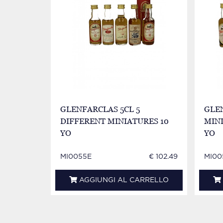
GLENFARCLAS 5CL 5
GLE
DIFFERENT MINIATURES 10
MINI
YO
YO
MI0055E
€ 102.49
MI00
AGGIUNGI AL CARRELLO