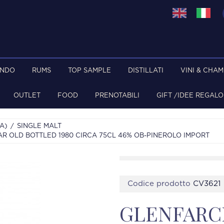
ONDO
RUMS
TOP SAMPLE
DISTILLATI
VINI & CHA
OUTLET
FOOD
PRENOTABILI
GIFT /IDEE REGALO
A)
SINGLE MALT
R OLD BOTTLED 1980 CIRCA 75CL 46% OB-PINEROLO IMPORT
Codice prodotto
CV3621
GLENFARC