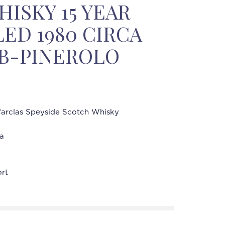
ISKY 15 YEAR
ED 1980 CIRCA
OB-PINEROLO
farclas Speyside Scotch Whisky
ca
rt