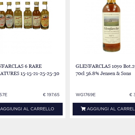
NFARCLAS 6 RARE
GLENFARCLAS 10yo Bot.2
ATURES 15-15-21-25-25-30
70cl 56.8% Jensen & Sons
57E
€ 197.65
WG1769E
€ 
AGGIUNGI AL CARRELLO
AGGIUNGI AL CARRE