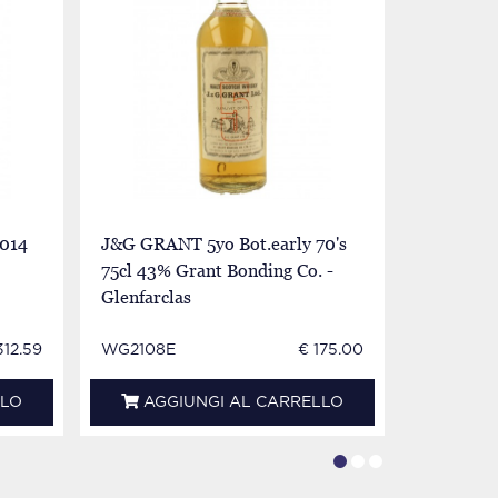
014
J&G GRANT 5yo Bot.early 70's
GLENFAR
75cl 43% Grant Bonding Co. -
Bot in Th
Glenfarclas
43%
312.59
WG2108E
€ 175.00
WG0123E
LLO
AGGIUNGI AL CARRELLO
AGG