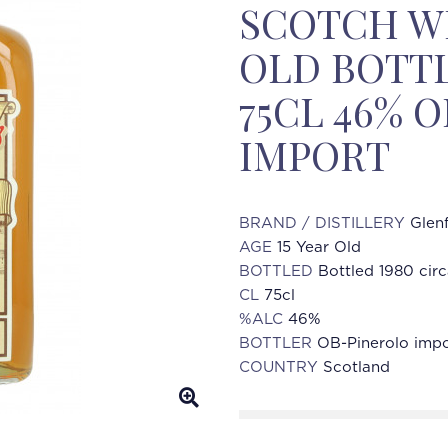
SCOTCH WH
OLD BOTTL
75CL 46% 
IMPORT
BRAND / DISTILLERY
Glen
AGE
15 Year Old
BOTTLED
Bottled 1980 cir
CL
75cl
%ALC
46%
BOTTLER
OB-Pinerolo impo
COUNTRY
Scotland