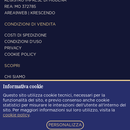
REGISTRO IMPRESE DI MODENA
REA: MO 372785
AREA9WEB
|
KRESCENDO
CONDIZIONI DI VENDITA
COSTI DI SPEDIZIONE
CONDIZIONI D'USO
PRIVACY
COOKIE POLICY
SCOPRI
CHI SIAMO
CONTATTI
Informativa cookie
SEGUICI
Questo sito utilizza cookie tecnici, necessari per la
funzionalità del sito, e previo consenso anche cookie
statistici per misurare le interazioni dell'utente all'interno del
sito. Per maggiori informazioni sul loro utilizzo, visita la
cookie policy
.
METODI DI PAGAMENTO
PERSONALIZZA