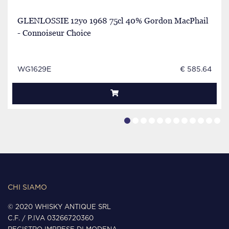
GLENLOSSIE 12yo 1968 75cl 40% Gordon MacPhail
- Connoiseur Choice
WG1629E
€ 585.64
CHI SIAMO
© 2020 WHISKY ANTIQUE SRL
C.F. / P.IVA 03266720360