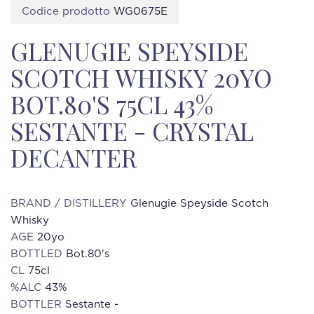
Codice prodotto
WG0675E
GLENUGIE SPEYSIDE
SCOTCH WHISKY 20YO
BOT.80'S 75CL 43%
SESTANTE - CRYSTAL
DECANTER
BRAND / DISTILLERY
Glenugie Speyside Scotch
Whisky
AGE
20yo
BOTTLED
Bot.80's
CL
75cl
%ALC
43%
BOTTLER
Sestante -