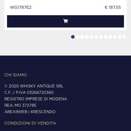
WG1787E2
€ 187.55
CHI SIAMO
© 2020 WHISKY ANTIQUE SRL
C.F. / P.IVA 03266720360
REGISTRO IMPRESE DI MODENA
REA: MO 372785
AREA9WEB
|
KRESCENDO
CONDIZIONI DI VENDITA