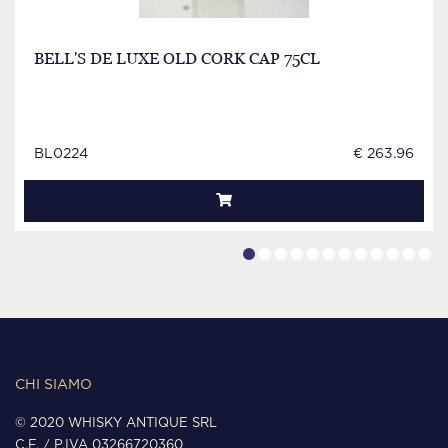
BELL'S DE LUXE OLD CORK CAP 75CL
BL0224
€ 263.96
CHI SIAMO
© 2020 WHISKY ANTIQUE SRL
C.F. / P.IVA 03266720360