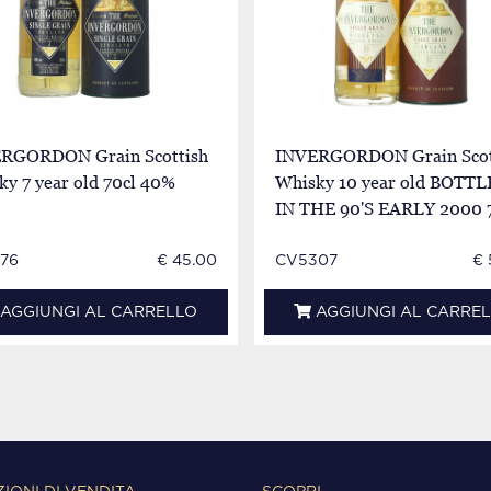
RGORDON Grain Scottish
INVERGORDON Grain Scot
y 7 year old 70cl 40%
Whisky 10 year old BOTT
IN THE 90'S EARLY 2000 
40%
76
€ 45.00
CV5307
€ 
AGGIUNGI AL CARRELLO
AGGIUNGI AL CARRE