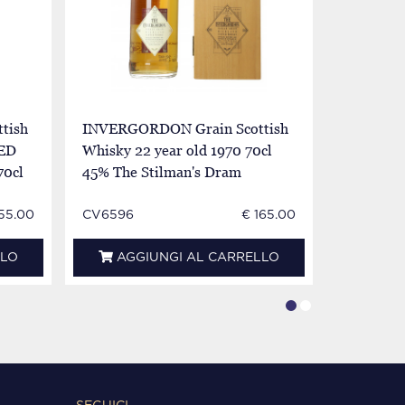
tish
INVERGORDON Grain Scottish
INVERGO
LED
Whisky 22 year old 1970 70cl
Whisky 22
70cl
45% The Stilman's Dram
45% The 
55.00
CV6596
€ 165.00
CV6677
LLO
AGGIUNGI AL CARRELLO
AGG