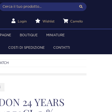
Login
Wishlist
Carrello
MPAGNE
BOUTIQUE
MINIATURE
COSTI DI SPEDIZIONE
CONTATTI
BATCH
i
DON 24 YEARS