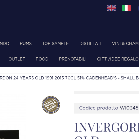
ONDO
RUMS
TOP SAMPLE
DISTILLATI
VINI & CHA
OUTLET
FOOD
PRENOTABILI
GIFT /IDEE REGALO
DON 24 YEARS OLD 1991 2015 70CL 51% CADENHEAD'S - SMALL 
Codice prodotto
WI0345
INVERGOR