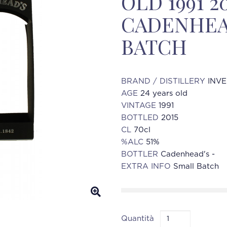
OLD 1991 2
CADENHEAD
BATCH
BRAND / DISTILLERY
INV
AGE
24 years old
VINTAGE
1991
BOTTLED
2015
CL
70cl
%ALC
51%
BOTTLER
Cadenhead's -
EXTRA INFO
Small Batch
Quantità