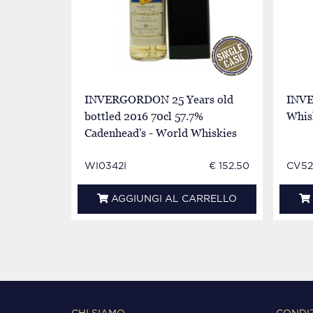
INVERGORDON 25 Years old
INVE
bottled 2016 70cl 57.7%
Whisk
Cadenhead's - World Whiskies
WI0342I
€ 152.50
CV52
AGGIUNGI AL CARRELLO