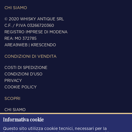
CHI SIAMO
© 2020 WHISKY ANTIQUE SRL
C.F. / P.IVA 03266720360
REGISTRO IMPRESE DI MODENA
REA: MO 372785
AREA9WEB
|
KRESCENDO
CONDIZIONI DI VENDITA
COSTI DI SPEDIZIONE
CONDIZIONI D'USO
PRIVACY
COOKIE POLICY
SCOPRI
CHI SIAMO
CONTATTI
Informativa cookie
SEGUICI
Questo sito utilizza cookie tecnici, necessari per la