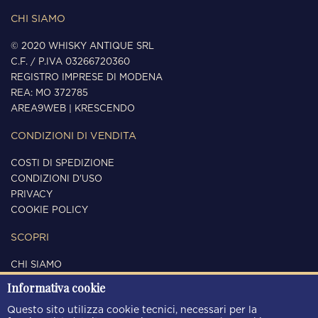
CHI SIAMO
© 2020 WHISKY ANTIQUE SRL
C.F. / P.IVA 03266720360
REGISTRO IMPRESE DI MODENA
REA: MO 372785
AREA9WEB
|
KRESCENDO
CONDIZIONI DI VENDITA
COSTI DI SPEDIZIONE
CONDIZIONI D'USO
PRIVACY
COOKIE POLICY
SCOPRI
CHI SIAMO
CONTATTI
Informativa cookie
SEGUICI
Questo sito utilizza cookie tecnici, necessari per la