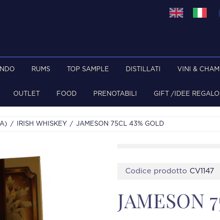
ONDO
RUMS
TOP SAMPLE
DISTILLATI
VINI & CHA
OUTLET
FOOD
PRENOTABILI
GIFT /IDEE REGALO
A)
IRISH WHISKEY
JAMESON 75CL 43% GOLD
Codice prodotto
CV1147
JAMESON 7