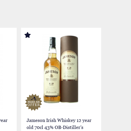
year
Jameson Irish Whiskey 12 year
Jameson 
old 70cl 43% OB-Distiller's
old 70cl 