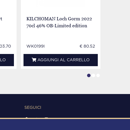
t
KILCHOMAN Loch Gorm 2022
KILCHOM
70cl 46% OB-Limited edition
50% Made
103.70
WK0199I
€ 80.52
WK0202I
LLO
AGGIUNGI AL CARRELLO
AGG
SEGUICI