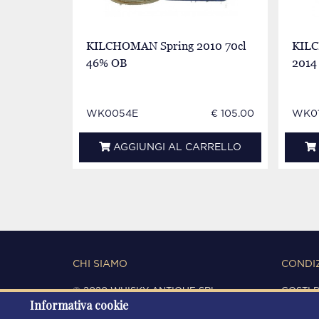
KILCHOMAN Spring 2010 70cl
KILC
46% OB
2014
WK0054E
€ 105.00
WK01
AGGIUNGI AL CARRELLO
CHI SIAMO
CONDIZ
© 2020 WHISKY ANTIQUE SRL
COSTI 
Informativa cookie
C.F. / P.IVA 03266720360
CONDIZ