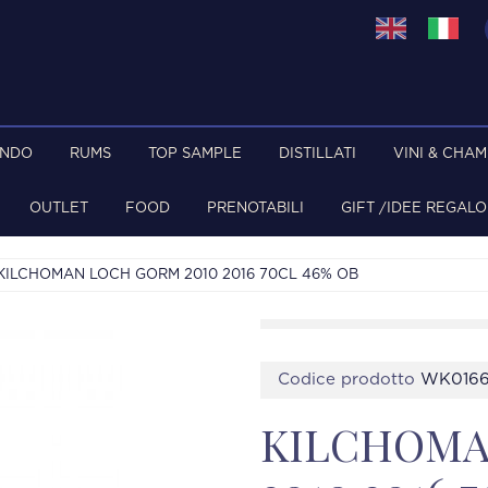
ONDO
RUMS
TOP SAMPLE
DISTILLATI
VINI & CHA
OUTLET
FOOD
PRENOTABILI
GIFT /IDEE REGALO
KILCHOMAN LOCH GORM 2010 2016 70CL 46% OB
Codice prodotto
WK0166
KILCHOMA