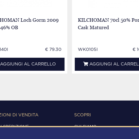
HOMAN Loch Gorm 2009
KILCHOMAN 70cl 50% Por
 46% OB
Cask Matured
40I
€ 79.30
WK0105I
€ 
AGGIUNGI AL CARRELLO
AGGIUNGI AL CARRE
IONI DI VENDITA
SCOPRI
DI SPEDIZIONE
CHI SIAMO
IONI D'USO
CONTATTI