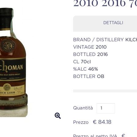
2010 2016 
DETTAGLI
BRAND / DISTILLERY
KIL
VINTAGE
2010
BOTTLED
2016
CL
70cl
%ALC
46%
BOTTLER
OB
Quantità
€ 84.18
Prezzo
€
Prezzo al netto IVA