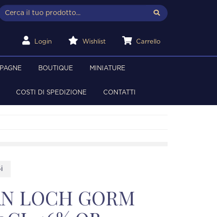
Login
Wishlist
Carrello
MPAGNE
BOUTIQUE
MINIATURE
COSTI DI SPEDIZIONE
CONTATTI
i
N LOCH GORM