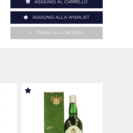
AGGIUNGI AL CARRELLO
AGGIUNGI ALLA WISHLIST
TORNA ALLA RICERCA