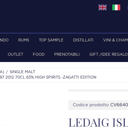
ONDO
RUMS
TOP SAMPLE
DISTILLATI
VINI & CHA
OUTLET
FOOD
PRENOTABILI
GIFT /IDEE REGALO
A)
SINGLE MALT
7 2012 70CL 63% HIGH SPIRITS -ZAGATTI EDITION
Codice prodotto
CV664
LEDAIG I