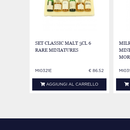
SET CLASSIC MALT 5CL 6
MILR
RARE MINIATURES
MINI
MOR
MI0321E
€ 86.52
MI03
AGGIUNGI AL CARRELLO