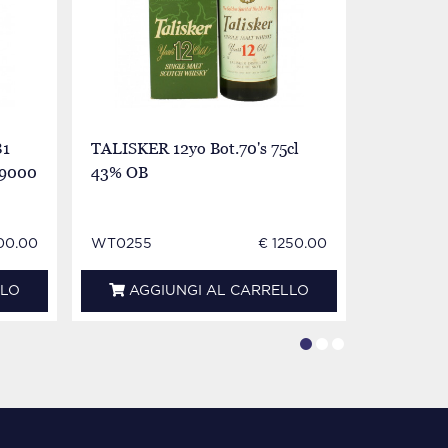
81
TALISKER 12yo Bot.70's 75cl
Talisker 
 9000
43% OB
00.00
WT0255
€ 1250.00
MI0880E
LLO
AGGIUNGI AL CARRELLO
AGG