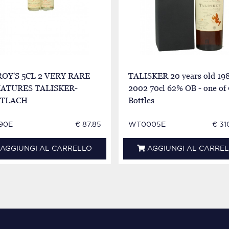
OY'S 5CL 2 VERY RARE
TALISKER 20 years old 19
ATURES TALISKER-
2002 70cl 62% OB - one of
TLACH
Bottles
90E
€ 87.85
WT0005E
€ 31
AGGIUNGI AL CARRELLO
AGGIUNGI AL CARRE