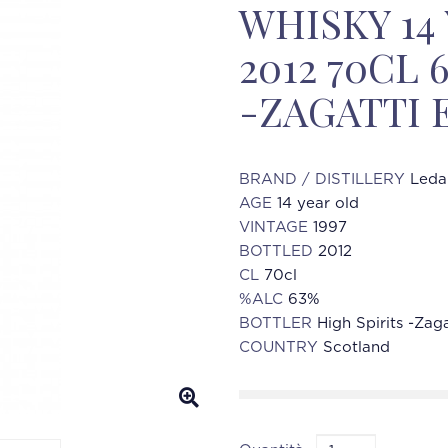
WHISKY 14 
2012 70CL 
-ZAGATTI 
BRAND / DISTILLERY
Leda
AGE
14 year old
VINTAGE
1997
BOTTLED
2012
CL
70cl
%ALC
63%
BOTTLER
High Spirits -Zaga
COUNTRY
Scotland