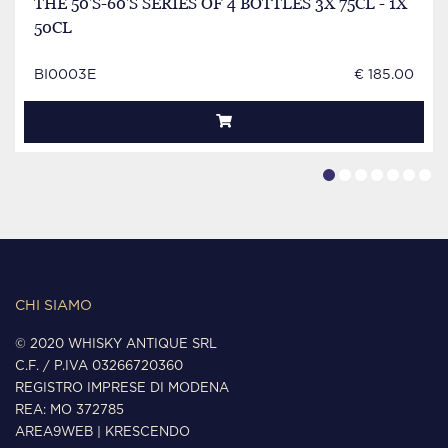
THE 50'S-60'S SERIES OF 4 BOTTLES 3X 75CL - 1X
50CL
BI0003E
€ 185.00
CHI SIAMO
© 2020 WHISKY ANTIQUE SRL
C.F. / P.IVA 03266720360
REGISTRO IMPRESE DI MODENA
REA: MO 372785
AREA9WEB
|
KRESCENDO