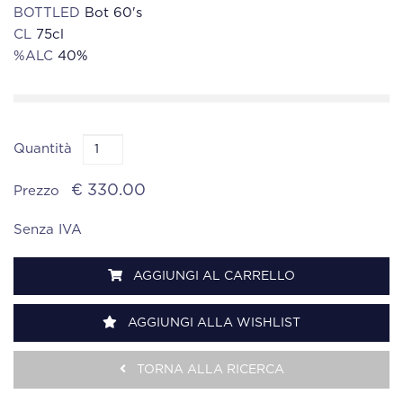
BOTTLED
Bot 60's
CL
75cl
%ALC
40%
Quantità
€ 330.00
Prezzo
Senza IVA
AGGIUNGI AL CARRELLO
AGGIUNGI ALLA WISHLIST
TORNA ALLA RICERCA