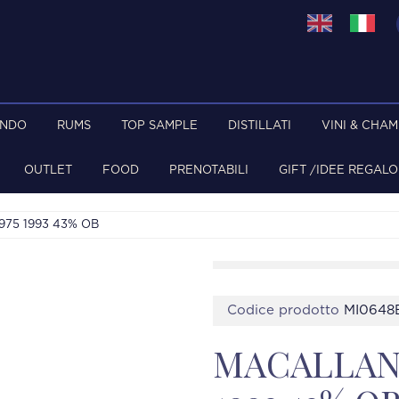
ONDO
RUMS
TOP SAMPLE
DISTILLATI
VINI & CHA
OUTLET
FOOD
PRENOTABILI
GIFT /IDEE REGALO
975 1993 43% OB
Codice prodotto
MI0648
MACALLAN 