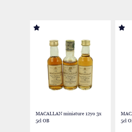
MACALLAN miniature 12yo 3x
MACA
5cl OB
5cl 