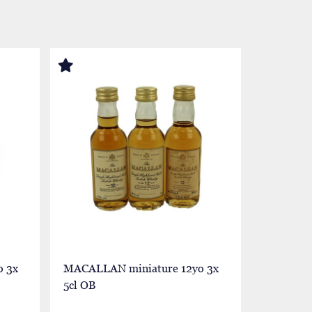
 3x
MACALLAN miniature 12yo 3x
MACALLA
5cl OB
5cl OB