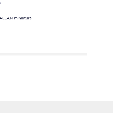
B
LLAN miniature