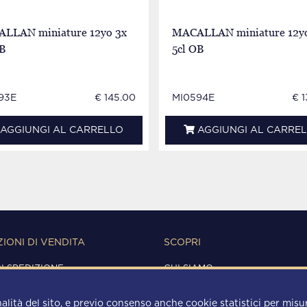
LLAN miniature 12yo 3x
MACALLAN miniature 12yo
OB
5cl OB
93E
€ 145.00
MI0594E
€ 
AGGIUNGI AL CARRELLO
AGGIUNGI AL CARRE
IONI DI VENDITA
SCOPRI
DI SPEDIZIONE
CHI SIAMO
IONI D'USO
CONTATTI
Y
alità del sito, e previo consenso anche cookie statistici per misura