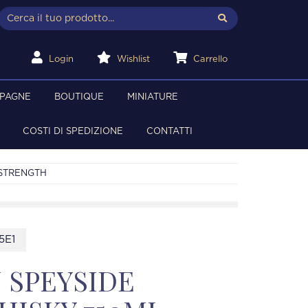
Login
Wishlist
Carrello
MPAGNE
BOUTIQUE
MINIATURE
COSTI DI SPEDIZIONE
CONTATTI
 STRENGTH
5E1
 SPEYSIDE