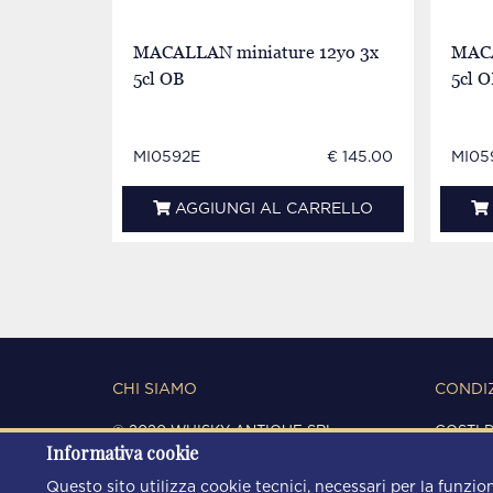
MACALLAN miniature 12yo 3x
MACA
5cl OB
5cl 
MI0592E
€ 145.00
MI05
AGGIUNGI AL CARRELLO
CHI SIAMO
CONDIZ
© 2020 WHISKY ANTIQUE SRL
COSTI 
Informativa cookie
C.F. / P.IVA 03266720360
CONDIZ
REGISTRO IMPRESE DI MODENA
PRIVAC
Questo sito utilizza cookie tecnici, necessari per la funzion