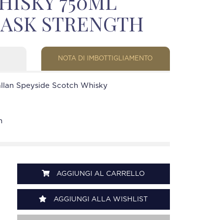
HISKY 750ML
CASK STRENGTH
NOTA DI IMBOTTIGLIAMENTO
llan Speyside Scotch Whisky
h
AGGIUNGI AL CARRELLO
AGGIUNGI ALLA WISHLIST