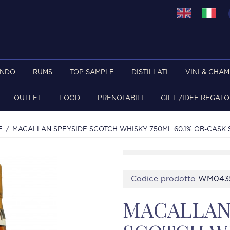
ONDO
RUMS
TOP SAMPLE
DISTILLATI
VINI & CHA
OUTLET
FOOD
PRENOTABILI
GIFT /IDEE REGALO
E
MACALLAN SPEYSIDE SCOTCH WHISKY 750ML 60.1% OB-CASK
Codice prodotto
WM043
MACALLAN