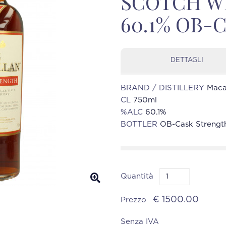
SCOTCH W
60.1% OB-
DETTAGLI
BRAND / DISTILLERY
Maca
CL
750ml
%ALC
60.1%
BOTTLER
OB-Cask Strengt
Quantità
€ 1500.00
Prezzo
Senza IVA