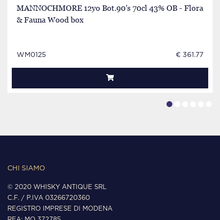
MANNOCHMORE 12yo Bot.90's 70cl 43% OB - Flora
& Fauna Wood box
WM0125
€ 361.77
CHI SIAMO
© 2020 WHISKY ANTIQUE SRL
C.F. / P.IVA 03266720360
REGISTRO IMPRESE DI MODENA
REA: MO 372785