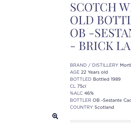
SCOTCH WH
OLD BOTTL
OB -SEST
- BRICK L
BRAND / DISTILLERY
Mort
AGE
22 Years old
BOTTLED
Bottled 1989
CL
75cl
%ALC
46%
BOTTLER
OB -Sestante Cad
COUNTRY
Scotland