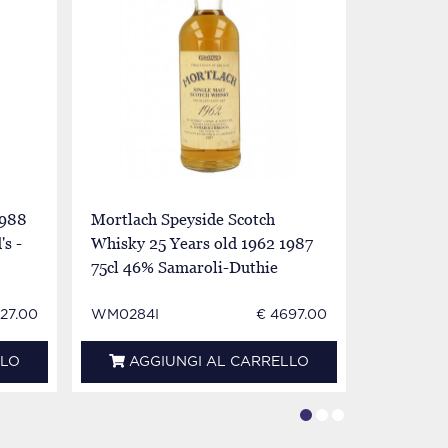
1988
Mortlach Speyside Scotch
Mortlach
s -
Whisky 25 Years old 1962 1987
Whisky 1
75cl 46% Samaroli-Duthie
Samaroli
Collectio
427.00
WM0284I
€ 4697.00
WM0638
LLO
AGGIUNGI AL CARRELLO
AGG