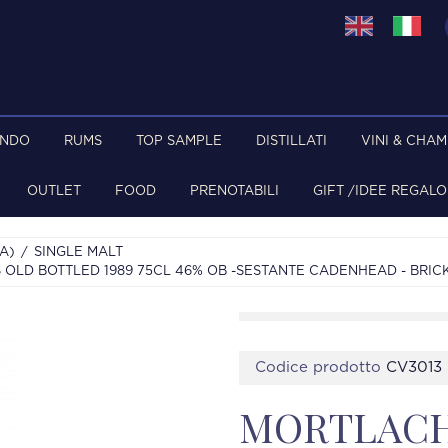
ONDO
RUMS
TOP SAMPLE
DISTILLATI
VINI & CHA
OUTLET
FOOD
PRENOTABILI
GIFT /IDEE REGALO
A)
SINGLE MALT
OLD BOTTLED 1989 75CL 46% OB -SESTANTE CADENHEAD - BRIC
Codice prodotto
CV3013
MORTLACH