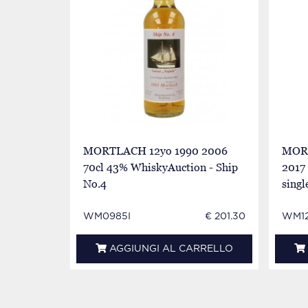
MORTLACH 12yo 1990 2006
MORT
70cl 43% WhiskyAuction - Ship
2017 
No.4
singl
WM0985I
€ 201.30
WM12
AGGIUNGI AL CARRELLO