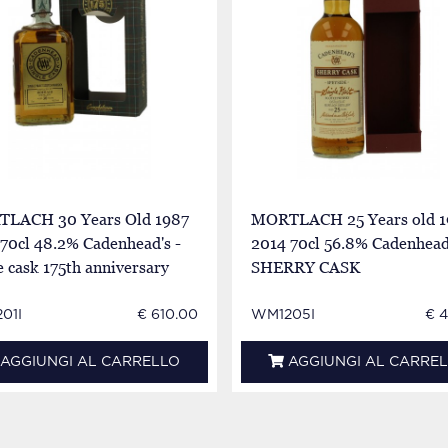
LACH 30 Years Old 1987
MORTLACH 25 Years old 
70cl 48.2% Cadenhead's -
2014 70cl 56.8% Cadenhead'
e cask 175th anniversary
SHERRY CASK
01I
€ 610.00
WM1205I
€ 
AGGIUNGI AL CARRELLO
AGGIUNGI AL CARRE