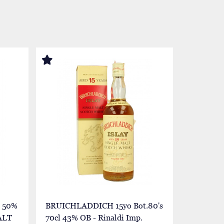
 50%
BRUICHLADDICH 15yo Bot.80's
BRUICHL
ALT
70cl 43% OB - Rinaldi Imp.
75cl 43% 