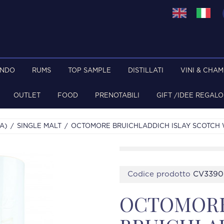
ONDO
RUMS
TOP SAMPLE
DISTILLATI
VINI & CHA
OUTLET
FOOD
PRENOTABILI
GIFT /IDEE REGALO
A)
SINGLE MALT
OCTOMORE BRUICHLADDICH ISLAY SCOTCH W
Codice prodotto
CV3390
OCTOMOR