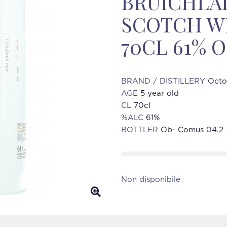
BRUICHLA
SCOTCH WH
70CL 61% 
BRAND / DISTILLERY
Octo
AGE
5 year old
CL
70cl
%ALC
61%
BOTTLER
Ob- Comus 04.2
Non disponibile