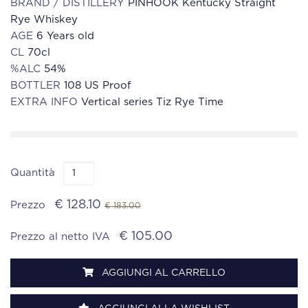
BRAND / DISTILLERY
PINHOOK Kentucky Straight
Rye Whiskey
AGE
6 Years old
CL
70cl
%ALC
54%
BOTTLER
108 US Proof
EXTRA INFO
Vertical series Tiz Rye Time
Quantità
€ 128.10
Prezzo
€ 183.00
€ 105.00
Prezzo al netto IVA
AGGIUNGI AL CARRELLO