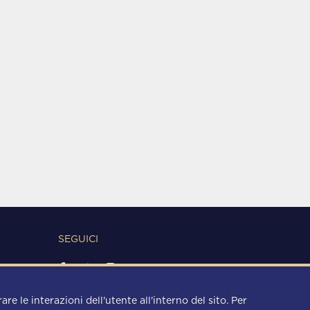
SEGUICI
METODI DI PAGAMENTO
re le interazioni dell'utente all'interno del sito. Per