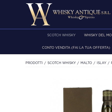
SCOTCH WHISKY
WHISKY DEL M
CONTO VENDITA (FAI LA TUA OFFERTA)
PRODOTTI
SCOTCH WHISKY
MALTO
ISLAY