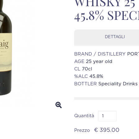
WHISKY 25
45.8% SPE
DETTAGLI
BRAND / DISTILLERY
PORT
AGE
25 year old
CL
70cl
%ALC
45.8%
BOTTLER
Speciality Drinks
Quantità
€ 395.00
Prezzo