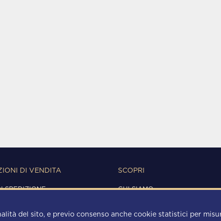
IONI DI VENDITA
SCOPRI
DI SPEDIZIONE
CHI SIAMO
IONI D'USO
CONTATTI
Y
alità del sito, e previo consenso anche cookie statistici per misura