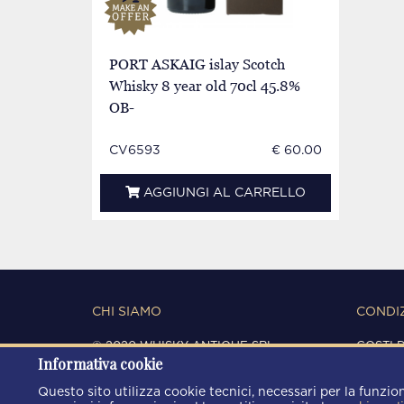
PORT ASKAIG islay Scotch
Whisky 8 year old 70cl 45.8%
OB-
CV6593
€ 60.00
AGGIUNGI AL CARRELLO
CHI SIAMO
CONDIZ
© 2020 WHISKY ANTIQUE SRL
COSTI 
Informativa cookie
C.F. / P.IVA 03266720360
CONDIZ
REGISTRO IMPRESE DI MODENA
PRIVAC
Questo sito utilizza cookie tecnici, necessari per la funzion