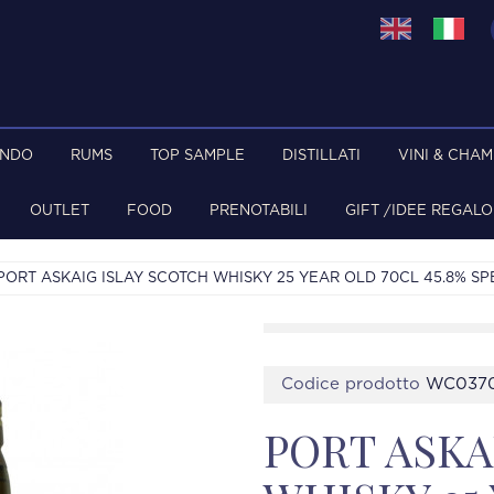
ONDO
RUMS
TOP SAMPLE
DISTILLATI
VINI & CHA
OUTLET
FOOD
PRENOTABILI
GIFT /IDEE REGALO
PORT ASKAIG ISLAY SCOTCH WHISKY 25 YEAR OLD 70CL 45.8% SP
Codice prodotto
WC0370
PORT ASKA