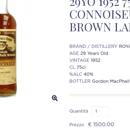
29YO 1952 7
CONNOISE
BROWN LA
BRAND / DISTILLERY
ROY
AGE
29 Years Old
VINTAGE
1952
CL
75cl
%ALC
40%
BOTTLER
Gordon MacPhail
Quantità
€ 1500.00
Prezzo