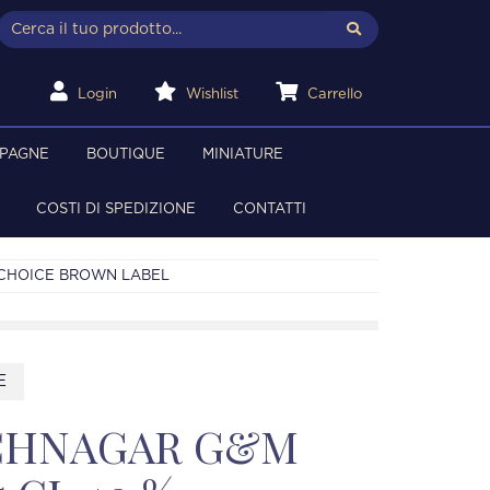
Login
Wishlist
Carrello
MPAGNE
BOUTIQUE
MINIATURE
COSTI DI SPEDIZIONE
CONTATTI
 CHOICE BROWN LABEL
E
CHNAGAR G&M