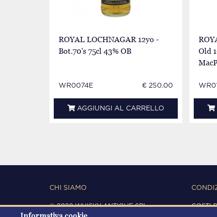
ROYAL LOCHNAGAR 12yo -
ROYA
Bot.70's 75cl 43% OB
Old 
MacP
Brow
WR0074E
€ 250.00
WR01
AGGIUNGI AL CARRELLO
CHI SIAMO
CONDIZ
© 2020 WHISKY ANTIQUE SRL
COSTI 
Informativa cookie