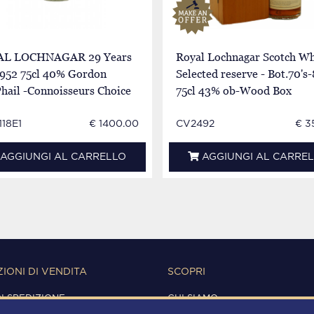
L LOCHNAGAR 29 Years
Royal Lochnagar Scotch Wh
1952 75cl 40% Gordon
Selected reserve - Bot.70's-
hail -Connoisseurs Choice
75cl 43% ob-Wood Box
n Label
18E1
€ 1400.00
CV2492
€ 3
AGGIUNGI AL CARRELLO
AGGIUNGI AL CARRE
IONI DI VENDITA
SCOPRI
DI SPEDIZIONE
CHI SIAMO