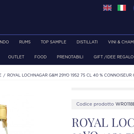
ONDO
RUMS
TOP SAMPLE
DISTILLATI
VINI & CHA
OUTLET
FOOD
PRENOTABILI
GIFT /IDEE REGALO
E
ROYAL LOCHNAGAR G&M 29YO 1952 75 CL 40 % CONNOISEUR
Codice prodotto
WR0118
ROYAL LO