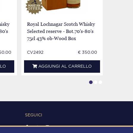
isky
Royal Lochnagar Scotch Whisky
ROYAL L
80's
Selected reserve - Bot.70's-80's
Reserve B
75cl 43% ob-Wood Box
OB
50.00
CV2492
€ 350.00
WR0012E
LLO
AGGIUNGI AL CARRELLO
AGG
SEGUICI