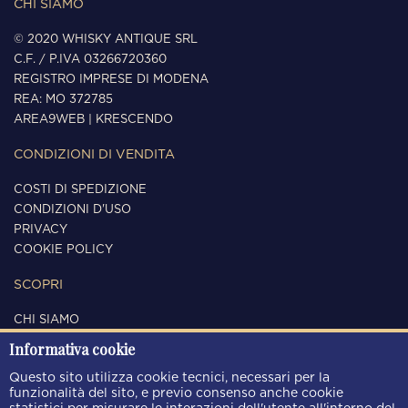
CHI SIAMO
© 2020 WHISKY ANTIQUE SRL
C.F. / P.IVA 03266720360
REGISTRO IMPRESE DI MODENA
REA: MO 372785
AREA9WEB
|
KRESCENDO
CONDIZIONI DI VENDITA
COSTI DI SPEDIZIONE
CONDIZIONI D'USO
PRIVACY
COOKIE POLICY
SCOPRI
CHI SIAMO
CONTATTI
Informativa cookie
SEGUICI
Questo sito utilizza cookie tecnici, necessari per la
funzionalità del sito, e previo consenso anche cookie