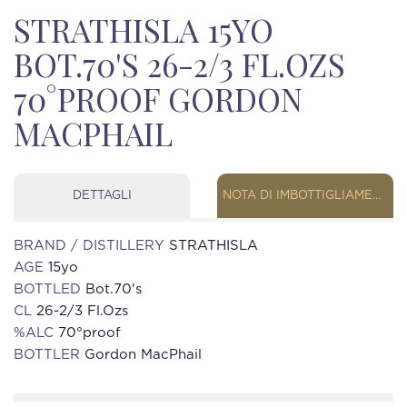
STRATHISLA 15YO
BOT.70'S 26-2/3 FL.OZS
70°PROOF GORDON
MACPHAIL
DETTAGLI
NOTA DI IMBOTTIGLIAMENTO
BRAND / DISTILLERY
STRATHISLA
AGE
15yo
BOTTLED
Bot.70's
CL
26-2/3 Fl.Ozs
%ALC
70°proof
BOTTLER
Gordon MacPhail