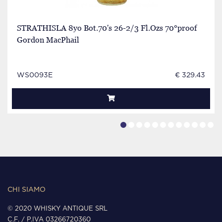
STRATHISLA 8yo Bot.70's 26-2/3 Fl.Ozs 70°proof
Gordon MacPhail
WS0093E
€ 329.43
CHI SIAMO
© 2020 WHISKY ANTIQUE SRL
C.F. / P.IVA 03266720360