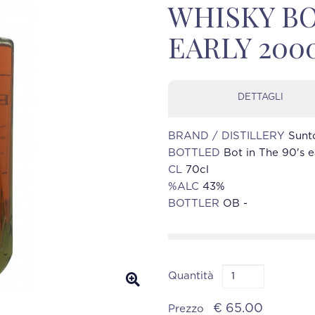
WHISKY BO
EARLY 2000
DETTAGLI
BRAND / DISTILLERY
Sunt
BOTTLED
Bot in The 90's 
CL
70cl
%ALC
43%
BOTTLER
OB -
Quantità
€ 65.00
Prezzo