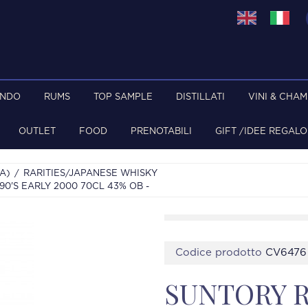
ONDO
RUMS
TOP SAMPLE
DISTILLATI
VINI & CHA
OUTLET
FOOD
PRENOTABILI
GIFT /IDEE REGALO
A)
RARITIES/JAPANESE WHISKY
0'S EARLY 2000 70CL 43% OB -
Codice prodotto
CV6476
SUNTORY R