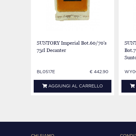
SUNTORY Imperial Bot.60/70's
SUNT
75cl Decanter
Bot.
Sunt
BL0517E
€ 442.90
WY0
AGGIUNGI AL CARRELLO