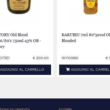
ORY Old Blend
KAKUBIN 70cl 80°proof OB
70/80's 750ml 43% OB -
Blended
ory
073E1
€ 200.00
WY0086I
€ 
AGGIUNGI AL CARRELLO
AGGIUNGI AL CARRE