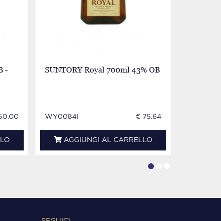
 -
SUNTORY Royal 700ml 43% OB
SUNTORY 
Japanese 
86 PRO
50.00
WY0084I
€ 75.64
CV3634
LLO
AGGIUNGI AL CARRELLO
AGG