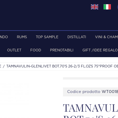
ONDO
RUMS
TOP SAMPLE
DISTILLATI
VINI & CHA
OUTLET
FOOD
PRENOTABILI
GIFT /IDEE REGALO
E
TAMNAVULIN-GLENLIVET BOT.70'S 26-2/3 FL.OZS 75°PROOF O
Codice prodotto
WT001
TAMNAVUL