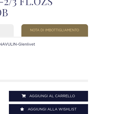
-2/3 FL.OZS
OB
NOTA DI IMBOTTIGLIAMENTO
AVULIN-Glenlivet
AGGIUNGI AL CARRELLO
AGGIUNGI ALLA WISHLIST