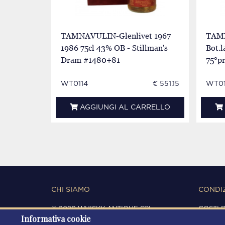
TAMNAVULIN-Glenlivet 1967
TAMN
1986 75cl 43% OB - Stillman's
Bot.l
Dram #1480+81
75°p
WT0114
€ 551.15
WT01
AGGIUNGI AL CARRELLO
CHI SIAMO
CONDIZ
© 2020 WHISKY ANTIQUE SRL
COSTI 
Informativa cookie
C.F. / P.IVA 03266720360
CONDIZ