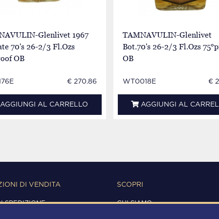
AVULIN-Glenlivet 1967
TAMNAVULIN-Glenlivet
ate 70's 26-2/3 Fl.Ozs
Bot.70's 26-2/3 Fl.Ozs 75°p
roof OB
OB
76E
€ 270.86
WT0018E
€ 
AGGIUNGI AL CARRELLO
AGGIUNGI AL CARRE
IONI DI VENDITA
SCOPRI
DI SPEDIZIONE
CHI SIAMO
IONI D'USO
CONTATTI