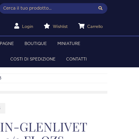
Login
Wishlist
Carrello
MPAGNE
BOUTIQUE
MINIATURE
COSTI DI SPEDIZIONE
CONTATTI
B
8
IN-GLENLIVET