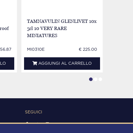
TAMNAVULIN GLENLIVET 10x
TAMNAVU
roof
5cl 10 VERY RARE
Bot.80's 
MINIATURES
Decanter
256.87
MI0310E
€ 225.00
WT0266
LLO
AGGIUNGI AL CARRELLO
AGG
SEGUICI