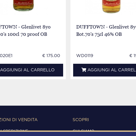
TOWN - Glenlivet 8yo
DUFFTOWN - Glenlivet 8y
0's 100cl 70 proof OB
Bot.70's 75cl 46% OB
020E1
€ 175.00
WD0119
€ 
AGGIUNGI AL CARRELLO
AGGIUNGI AL CARRE
IONI DI VENDITA
SCOPRI
DI SPEDIZIONE
CHI SIAMO