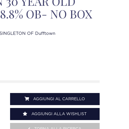
 30 YEAR OLD
48.8% OB- NO BOX
SINGLETON OF Dufftown
AGGIUNGI AL CARRELLO
AGGIUNGI ALLA WISHLIST