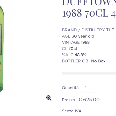
DUFFTOWN
1988 70CL 
BRAND / DISTILLERY
THE 
AGE
30 year old
VINTAGE
1988
CL
70cl
%ALC
48.8%
BOTTLER
OB- No Box
Quantità
€ 625.00
Prezzo
Senza IVA