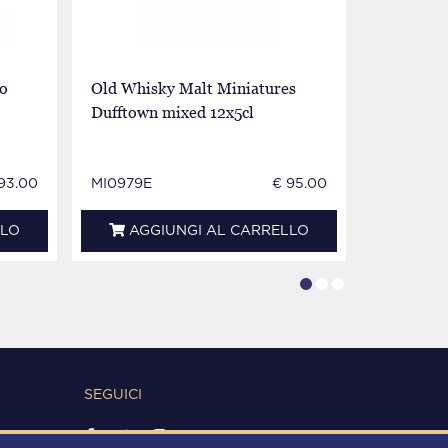
o
Old Whisky Malt Miniatures
AUCHENT
Dufftown mixed 12x5cl
1989 70c
193.00
MI0979E
€ 95.00
WA0902I
LLO
AGGIUNGI AL CARRELLO
AGG
SEGUICI