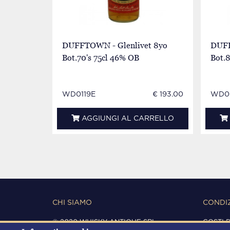
DUFFTOWN - Glenlivet 8yo
DUFF
Bot.70's 75cl 46% OB
Bot.8
WD0119E
€ 193.00
WD0
AGGIUNGI AL CARRELLO
CHI SIAMO
CONDIZ
© 2020 WHISKY ANTIQUE SRL
COSTI 