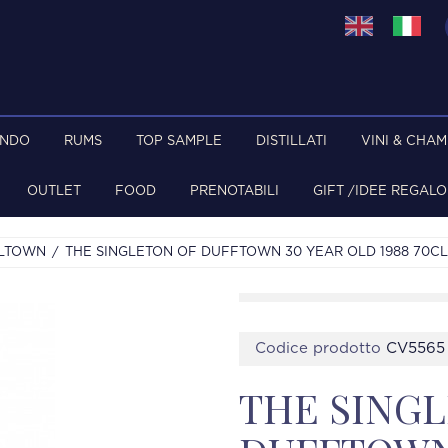
ONDO
RUMS
TOP SAMPLE
DISTILLATI
VINI & CHA
OUTLET
FOOD
PRENOTABILI
GIFT /IDEE REGALO
LTOWN
THE SINGLETON OF DUFFTOWN 30 YEAR OLD 1988 70CL
Codice prodotto
CV5565
THE SING