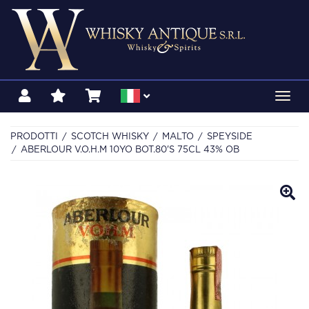
Toggl
navig
PRODOTTI
SCOTCH WHISKY
MALTO
SPEYSIDE
ABERLOUR V.O.H.M 10YO BOT.80'S 75CL 43% OB