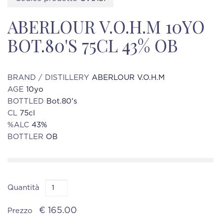
ABERLOUR V.O.H.M 10YO
BOT.80'S 75CL 43% OB
BRAND / DISTILLERY
ABERLOUR V.O.H.M
AGE
10yo
BOTTLED
Bot.80's
CL
75cl
%ALC
43%
BOTTLER
OB
Quantità
€ 165.00
Prezzo