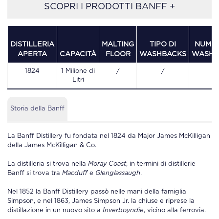
SCOPRI I PRODOTTI BANFF +
DISTILLERIA
MALTING
TIPO DI
NUMER
APERTA
CAPACITÀ
FLOOR
WASHBACKS
WASHB
1824
1 Milione di
/
/
/
Litri
Storia della Banff
La
Banff Distillery
fu fondata nel 1824 da Major James McKilligan
della James McKilligan & Co.
La distilleria si trova nella
Moray Coast
, in termini di distillerie
Banff
si trova tra
Macduff
e
Glenglassaugh
.
Nel 1852 la
Banff Distillery
passò nelle mani della famiglia
Simpson, e nel 1863, James Simpson Jr. la chiuse e riprese la
distillazione in un nuovo sito a
Inverboyndie
, vicino alla ferrovia.