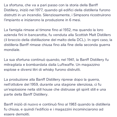
La sfortuna, che va a pari passo con la storia della
Banff
Distillery
, iniziò nel 1977, quando gli edifici della distilleria furono
distrutti in un incendio. Silenziosamente, i Simpsons ricostruirono
l'impianto e iniziarono la produzione in 6 mesi.
La famiglia rimase al timone fino al 1932, ma quando la loro
azienda finì in bancarotta, fu venduta alla Scottish Malt Distillers
(il braccio della distillazione del malto della DCL). In ogni caso, la
distilleria
Banff
rimase chiusa fino alla fine della seconda guerra
mondiale.
La sua sfortuna continuò quando, nel 1941, la
Banff Distillery
fu
mitragliata e bombardata dalla Luftwaffe. Un magazzino
esplose e diversi litri di whisky furono distrutti.
La produzione alla
Banff
Distillery riprese dopo la guerra,
nell'ottobre del 1959, durante una stagione silenziosa, ci fu
un'esplosione nella still house che distrusse gli spirit still e una
parte della
Banff Distillery
.
Banff
iniziò di nuovo e continuò fino al 1983 quando la distilleria
fu chiusa, e quindi l'edificio e i magazzini incominciarono ad
essere demoliti.