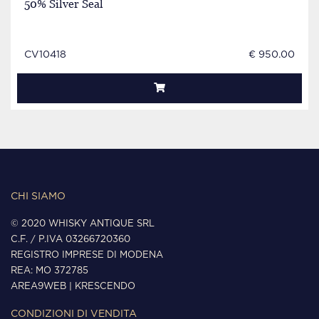
50% Silver Seal
CV10418
€ 950.00
CHI SIAMO
© 2020 WHISKY ANTIQUE SRL
C.F. / P.IVA 03266720360
REGISTRO IMPRESE DI MODENA
REA: MO 372785
AREA9WEB
|
KRESCENDO
CONDIZIONI DI VENDITA