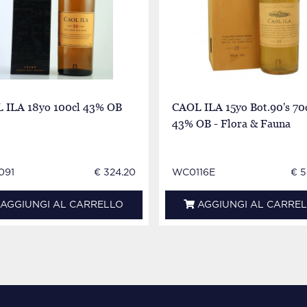
 ILA 18yo 100cl 43% OB
CAOL ILA 15yo Bot.90's 70
43% OB - Flora & Fauna
091
€ 324.20
WC0116E
€ 5
AGGIUNGI AL CARRELLO
AGGIUNGI AL CARRE