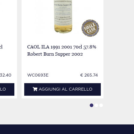
cl
CAOL ILA 1991 2001 70cl 57.8%
CAOL ILA
Robert Burn Supper 2002
- Zenith 
32.40
WC0693E
€ 265.74
WC0115E
LLO
AGGIUNGI AL CARRELLO
AGG