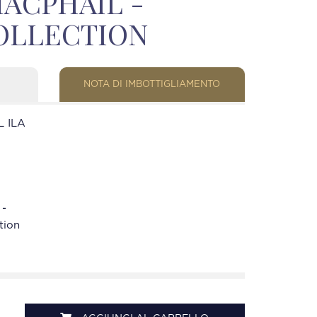
ACPHAIL -
COLLECTION
NOTA DI IMBOTTIGLIAMENTO
 ILA
 -
tion