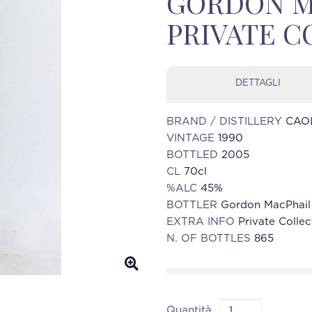
GORDON M
PRIVATE 
DETTAGLI
BRAND / DISTILLERY
CAOL
VINTAGE
1990
BOTTLED
2005
CL
70cl
%ALC
45%
BOTTLER
Gordon MacPhail
EXTRA INFO
Private Collec
N. OF BOTTLES
865
Quantità