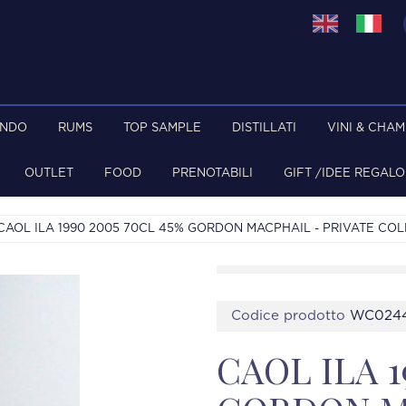
ONDO
RUMS
TOP SAMPLE
DISTILLATI
VINI & CHA
OUTLET
FOOD
PRENOTABILI
GIFT /IDEE REGALO
CAOL ILA 1990 2005 70CL 45% GORDON MACPHAIL - PRIVATE CO
Codice prodotto
WC024
CAOL ILA 1