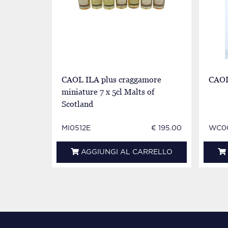
CAOL ILA plus craggamore
CAOL
miniature 7 x 5cl Malts of
Scotland
MI0512E
€ 195.00
WC0
AGGIUNGI AL CARRELLO