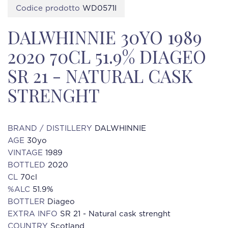
Codice prodotto
WD0571I
DALWHINNIE 30YO 1989
2020 70CL 51.9% DIAGEO
SR 21 - NATURAL CASK
STRENGHT
BRAND / DISTILLERY
DALWHINNIE
AGE
30yo
VINTAGE
1989
BOTTLED
2020
CL
70cl
%ALC
51.9%
BOTTLER
Diageo
EXTRA INFO
SR 21 - Natural cask strenght
COUNTRY
Scotland