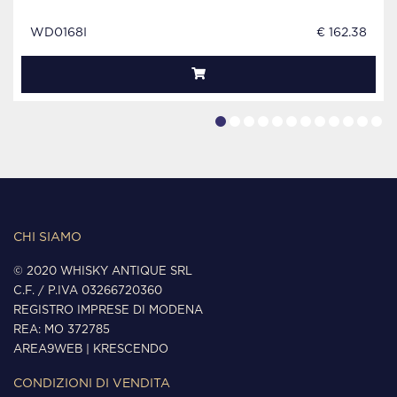
WD0168I
€ 162.38
CHI SIAMO
© 2020 WHISKY ANTIQUE SRL
C.F. / P.IVA 03266720360
REGISTRO IMPRESE DI MODENA
REA: MO 372785
AREA9WEB
|
KRESCENDO
CONDIZIONI DI VENDITA